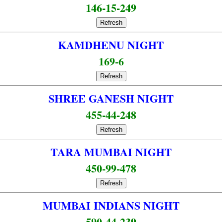
146-15-249
Refresh
KAMDHENU NIGHT
169-6
Refresh
SHREE GANESH NIGHT
455-44-248
Refresh
TARA MUMBAI NIGHT
450-99-478
Refresh
MUMBAI INDIANS NIGHT
590-44-239