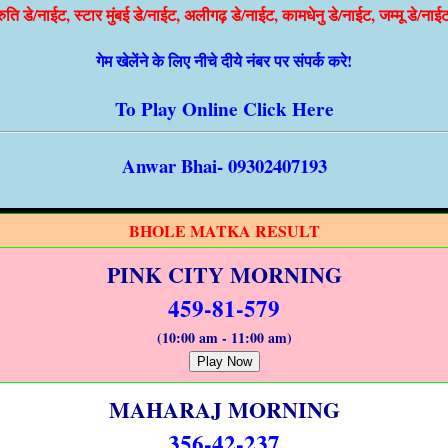
ुति डे/नाईट, स्टार मुंबई डे/नाईट, अलीगढ़ डे/नाईट, कामधेनु डे/नाईट, जम्मू डे/नाई
गेम खेलेंने के लिए नीचे दीये नंबर पर संपर्क करे!
To Play Online Click Here
Anwar Bhai- 09302407193
BHOLE MATKA RESULT
PINK CITY MORNING
459-81-579
(10:00 am - 11:00 am)
Play Now
MAHARAJ MORNING
356-42-237