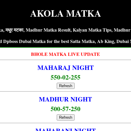
AKOLA MATKA
, मधुर मटका, Madhur Matka Result, Kalyan Matka Tips, Madhur 
Dubai Matka for the best Satta Matka, Ab King, Dubai Matka, Mad
BHOLE MATKA LIVE UPDATE
MAHARAJ NIGHT
550-02-255
Refresh
MADHUR NIGHT
500-57-250
Refresh
MAHARANI NIGHT