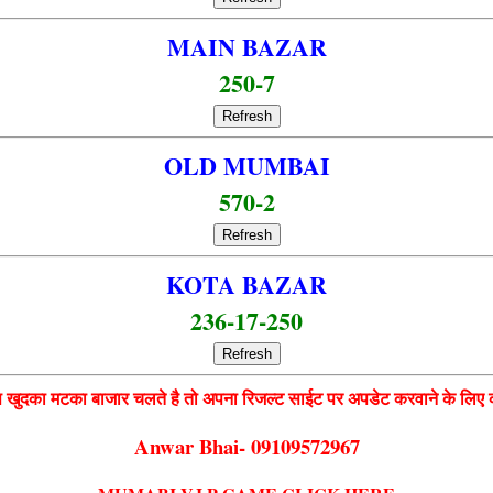
MAIN BAZAR
250-7
Refresh
OLD MUMBAI
570-2
Refresh
KOTA BAZAR
236-17-250
Refresh
खुदका मटका बाजार चलते है तो अपना रिजल्ट साईट पर अपडेट करवाने के लिए 
Anwar Bhai- 09109572967