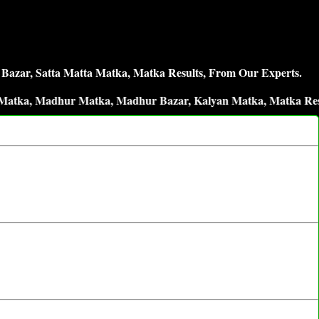
Bazar, Satta Matta Matka, Matka Results, From Our Experts.
hur Matka, Madhur Bazar, Kalyan Matka, Matka Result, Satta, Mat