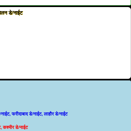
मिलन डे/नाईट
े/नाईट, फरीदाबाद डे/नाईट, लाहौर डे/नाईट
ट, कश्मीर डे/नाईट