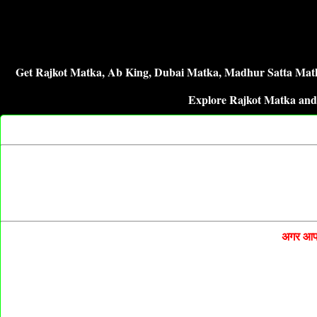
Get Rajkot Matka, Ab King, Dubai Matka, Madhur Satta Matk
Explore Rajkot Matka and Dpboss Du
अगर आप 