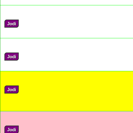
Jodi
Jodi
Jodi
Jodi