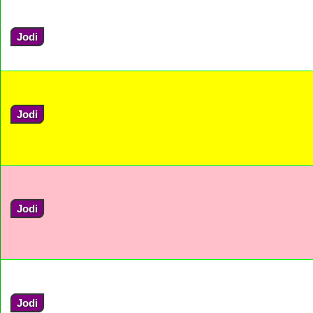
Jodi
Jodi
Jodi
Jodi