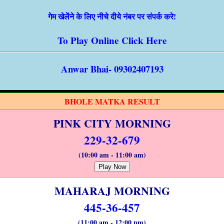
गेम खेलेंने के लिए नीचे दीये नंबर पर संपर्क करे!
To Play Online Click Here
Anwar Bhai- 09302407193
BHOLE MATKA RESULT
PINK CITY MORNING
229-32-679
(10:00 am - 11:00 am)
Play Now
MAHARAJ MORNING
445-36-457
(11:00 am - 12:00 pm)