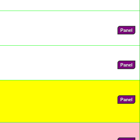
Panel
Panel
Panel