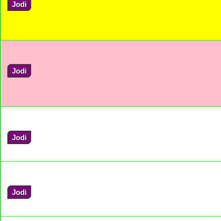
Jodi
Jodi
Jodi
Jodi