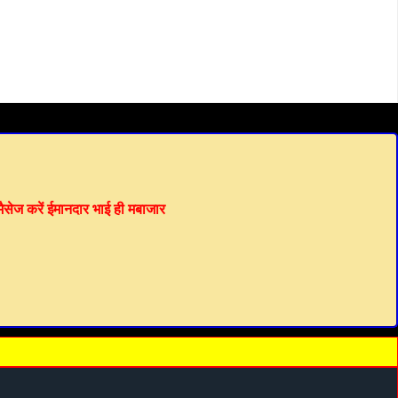
ेज करें ईमानदार भाई ही मबाजार