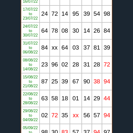
16/07/22
17/07/22
24
72
14
95
39
54
98
to
23/07/22
24/07/22
64
78
08
30
14
26
84
to
30/07/22
31/07/22
84
xx
64
03
37
81
39
to
06/08/22
08/08/22
23
96
02
28
31
28
72
to
14/08/22
15/08/22
87
25
39
67
90
38
94
to
21/08/22
22/08/22
63
58
18
01
14
29
44
to
28/08/22
29/08/22
02
72
35
xx
56
57
94
to
04/09/22
05/09/22
98
30
83
57
37
94
97
to