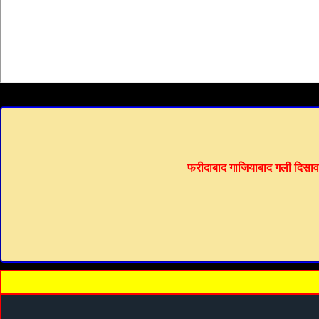
फरीदाबाद गाजियाबाद गली दिसाव