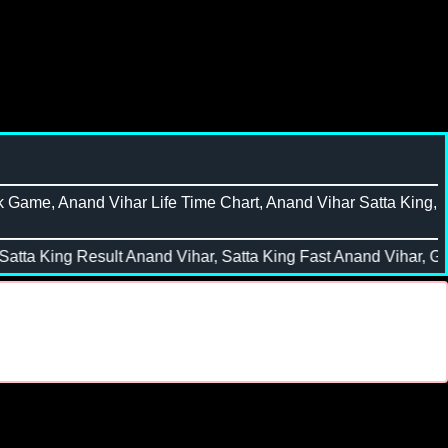
ak Game, Anand Vihar Life Time Chart, Anand Vihar
Satta King
,
ng Result Anand Vihar, Satta King Fast Anand Vihar, Gali Anand