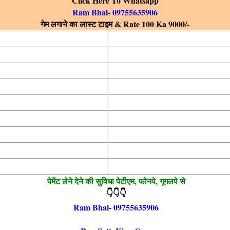
Click Here To Whatsapp
Ram Bhai- 09755635906
गेम लगाने का लास्ट टाइम & Rate 100 Ka 9000/-
पेमेंट लेने देने की सुविधा पेटीएम, फोनपे, गूगलपे से
👇👇👇
Ram Bhai- 09755635906