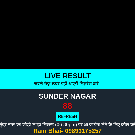
LIVE RESULT
सबसे तेज़ खबर यही आएगी रिफ्रेश करे -
SUNDER NAGAR
88
REFRESH
सुंदर नगर का जोड़ी लाइव रिजल्ट (06:30pm) पर आ जायेगा लेने के लिए कॉल कर
Ram Bhai- 09893175257