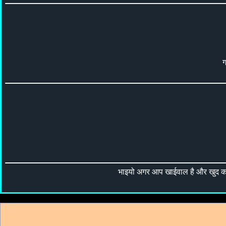
ग
भाइयो अगर आप खाईवाल है और खुद का म