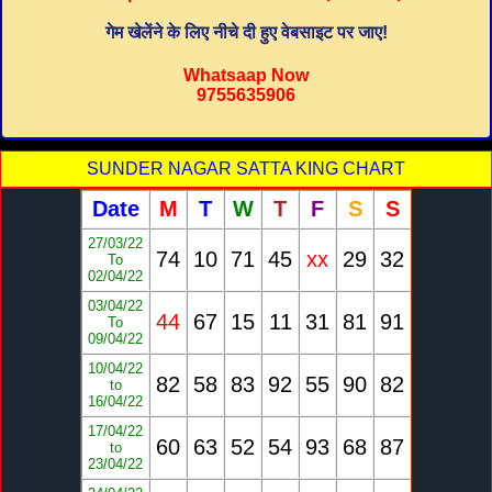
गेम खेलेंने के लिए नीचे दी हुए वेबसाइट पर जाए!
Whatsaap Now
9755635906
SUNDER NAGAR SATTA KING CHART
Date
M
T
W
T
F
S
S
27/03/22
74
10
71
45
xx
29
32
To
02/04/22
03/04/22
44
67
15
11
31
81
91
To
09/04/22
10/04/22
82
58
83
92
55
90
82
to
16/04/22
17/04/22
60
63
52
54
93
68
87
to
23/04/22