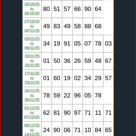
20/10/25
80
51
57
66
90
64
to
26/10/25
27/10/25
49
83
49
58
88
68
to
02/11/25
03/11/25
34
19
91
05
07
78
03
to
09/11/25
10/11/25
01
50
36
26
59
48
67
to
16/11/25
17/11/25
01
60
19
02
34
29
57
to
23/11/25
24/11/25
78
59
22
96
05
78
to
30/11/25
01/12/25
62
81
90
97
71
11
71
to
07/12/25
08/12/25
24
90
06
71
10
84
65
to
14/12/25