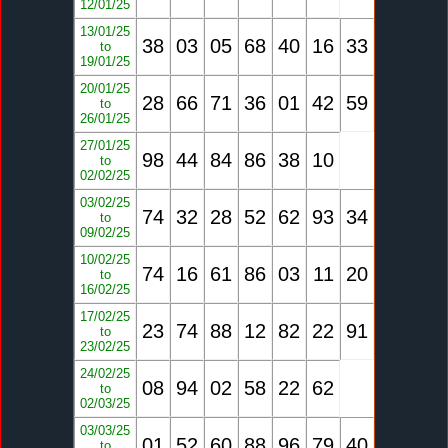
12/01/25
13/01/25
38
03
05
68
40
16
33
to
19/01/25
20/01/25
28
66
71
36
01
42
59
to
26/01/25
27/01/25
98
44
84
86
38
10
to
02/02/25
03/02/25
74
32
28
52
62
93
34
to
09/02/25
10/02/25
74
16
61
86
03
11
20
to
16/02/25
17/02/25
23
74
88
12
82
22
91
to
23/02/25
24/02/25
08
94
02
58
22
62
to
02/03/25
03/03/25
01
52
60
88
96
79
40
to