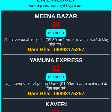
सबसे तेज़ खबर यही आएगी रिफ्रेश करे -
MEENA BAZAR
38
REFRESH
मीना बाजार का ऑनलाइन गेम (09:30 am) तक लिया जाएगा खेलने के लिए
कॉल करे -
Ram Bhai- 09893175257
YAMUNA EXPRESS
82
REFRESH
यमुना एक्सप्रेस का जोड़ी लाइव रिजल्ट (01:00am) पर आ जायेगा लेने के
लिए कॉल करे
Ram Bhai- 09893175257
KAVERI