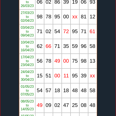
06
02
86
39
19
06
93
to
26/03/23
27/03/23
98
78
95
00
xx
81
12
to
02/04/23
03/04/23
71
02
54
72
95
71
61
to
09/04/23
10/04/23
62
66
71
35
59
96
58
to
16/04/23
17/04/23
56
78
49
00
75
98
13
to
23/04/23
24/04/23
15
51
00
11
95
39
xx
to
30/04/23
01/05/23
54
57
18
18
48
48
58
to
07/05/23
08/05/23
49
09
02
47
25
08
48
to
14/05/23