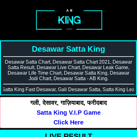
Desawar Satta King
Desawar Satta Chart, Desawar Satta Chart 2021, Desawar
Satta Result, Desawar Live Chart, Desawar Leak Game,
Desawar Life Time Chart, Desawar Satta King, Desawar
Jodi Chart, Desawar Satta - AB King.
g Fast Desawar, Gali Desawar Satta, Satta King Leak Game For
गली, देसावर, गाज़ियाबाद, फरीदबाद
Satta King V.I.P Game
Click Here
LIVE RESULT