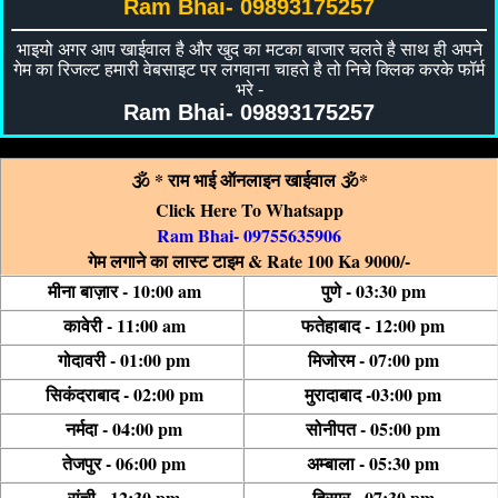
Ram Bhai- 09893175257
भाइयो अगर आप खाईवाल है और खुद का मटका बाजार चलते है साथ ही अपने
गेम का रिजल्ट हमारी वेबसाइट पर लगवाना चाहते है तो निचे क्लिक करके फॉर्म
भरे -
Ram Bhai- 09893175257
🕉️ * राम भाई ऑनलाइन खाईवाल 🕉️*
Click Here To Whatsapp
Ram Bhai- 09755635906
गेम लगाने का लास्ट टाइम & Rate 100 Ka 9000/-
मीना बाज़ार - 10:00 am
पुणे - 03:30 pm
कावेरी - 11:00 am
फतेहाबाद - 12:00 pm
गोदावरी - 01:00 pm
मिजोरम - 07:00 pm
सिकंदराबाद - 02:00 pm
मुरादाबाद -03:00 pm
नर्मदा - 04:00 pm
सोनीपत - 05:00 pm
तेजपुर - 06:00 pm
अम्बाला - 05:30 pm
रांची - 12:30 pm
हिसार - 07:30 pm