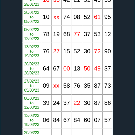
29/01/23
30/01/23
10
xx
74
08
52
61
95
to
05/02/23
06/02/23
78
19
68
77
37
53
12
to
12/02/23
13/02/23
76
27
15
52
30
72
90
to
19/02/23
20/02/23
64
67
00
13
50
49
37
to
26/02/23
27/02/23
09
xx
58
76
35
87
73
to
05/03/23
06/03/23
39
24
37
22
30
87
86
to
12/03/23
13/03/23
06
84
67
84
60
07
57
to
19/03/23
20/03/23