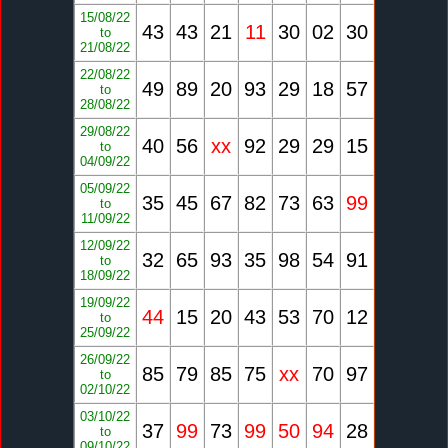
15/08/22
43
43
21
11
30
02
30
to
21/08/22
22/08/22
49
89
20
93
29
18
57
to
28/08/22
29/08/22
40
56
xx
92
29
29
15
to
04/09/22
05/09/22
35
45
67
82
73
63
99
to
11/09/22
12/09/22
32
65
93
35
98
54
91
to
18/09/22
19/09/22
44
15
20
43
53
70
12
to
25/09/22
26/09/22
85
79
85
75
xx
70
97
to
02/10/22
03/10/22
37
99
73
99
50
94
28
to
09/10/22