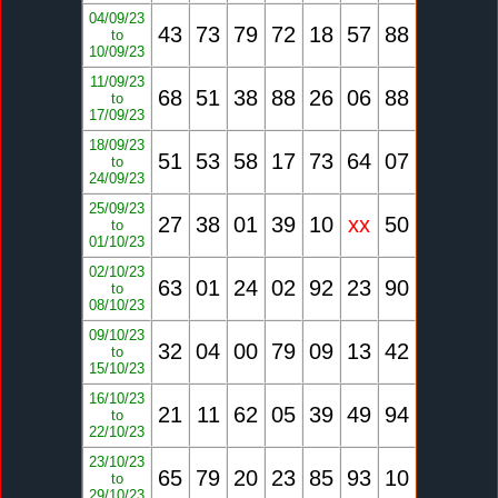
04/09/23
43
73
79
72
18
57
88
to
10/09/23
11/09/23
68
51
38
88
26
06
88
to
17/09/23
18/09/23
51
53
58
17
73
64
07
to
24/09/23
25/09/23
27
38
01
39
10
xx
50
to
01/10/23
02/10/23
63
01
24
02
92
23
90
to
08/10/23
09/10/23
32
04
00
79
09
13
42
to
15/10/23
16/10/23
21
11
62
05
39
49
94
to
22/10/23
23/10/23
65
79
20
23
85
93
10
to
29/10/23