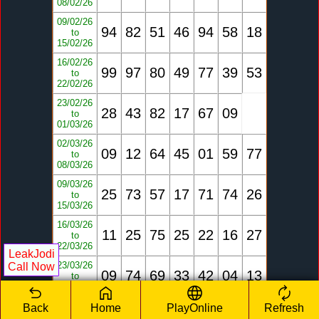
08/02/26
09/02/26
94
82
51
46
94
58
18
to
15/02/26
16/02/26
99
97
80
49
77
39
53
to
22/02/26
23/02/26
28
43
82
17
67
09
to
01/03/26
02/03/26
09
12
64
45
01
59
77
to
08/03/26
09/03/26
25
73
57
17
71
74
26
to
15/03/26
16/03/26
11
25
75
25
22
16
27
to
22/03/26
LeakJodi
23/03/26
Call Now
09
74
69
33
42
04
13
to
29/03/26
30/03/26
Back
Home
PlayOnline
Refresh
19
11
78
99
76
16
to