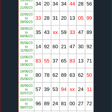
15/05/23
34
20
34
34
44
28
56
to
21/05/23
22/05/23
33
28
31
20
13
05
99
to
28/05/23
29/05/23
35
43
xx
59
33
47
89
to
04/06/23
05/06/23
14
92
60
21
47
30
92
to
11/06/23
12/06/23
83
55
37
65
83
13
71
to
18/06/23
19/06/23
80
78
62
89
63
62
50
to
25/06/23
26/06/23
57
39
53
94
xx
24
11
to
02/07/23
03/07/23
96
89
24
81
00
27
72
to
09/07/23