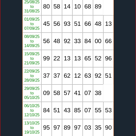
25/08/25
80
58
14
10
68
89
to
31/08/25
01/09/25
45
56
93
51
66
48
13
to
07/09/25
08/09/25
56
48
92
33
84
00
66
to
14/09/25
15/09/25
99
22
13
13
65
52
96
to
21/09/25
22/09/25
37
37
62
12
63
92
51
to
28/09/25
29/09/25
09
58
57
41
07
38
to
05/10/25
06/10/25
84
51
43
85
07
55
53
to
12/10/25
13/10/25
95
97
89
97
03
35
90
to
19/10/25